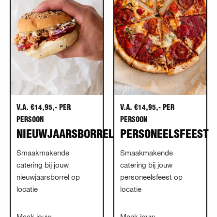
V.A. €14,95,- PER
V.A. €14,95,- PER
PERSOON
PERSOON
NIEUWJAARSBORREL
PERSONEELSFEEST
Smaakmakende
Smaakmakende
catering bij jouw
catering bij jouw
nieuwjaarsborrel op
personeelsfeest op
locatie
locatie
Maak jouw
Maak jouw