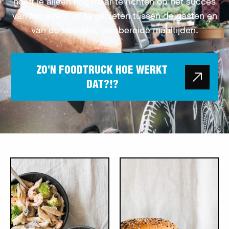
hoeft je alleen nog maar te richten op het succes
van het event, of te genieten tussen de gasten en
van de heerlijke, versbereide maaltijden.
ZO'N FOODTRUCK HOE WERKT
DAT?!?
Lees meer overTrouwfeest
Lees meer overFestival
of huwelijksfeest
Catering