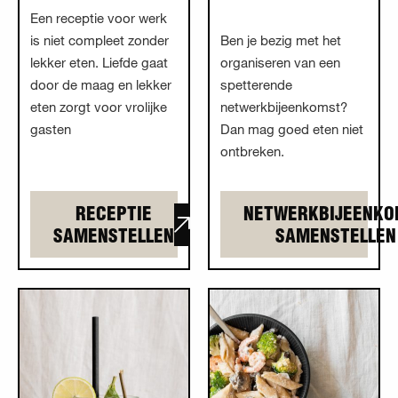
Een receptie voor werk
is niet compleet zonder
Ben je bezig met het
lekker eten. Liefde gaat
organiseren van een
door de maag en lekker
spetterende
eten zorgt voor vrolijke
netwerkbijeenkomst?
gasten
Dan mag goed eten niet
ontbreken.
RECEPTIE
NETWERKBIJEENKO
SAMENSTELLEN
SAMENSTELLEN
Lees meer overJubileum
Lees meer
overOpeningsfeest