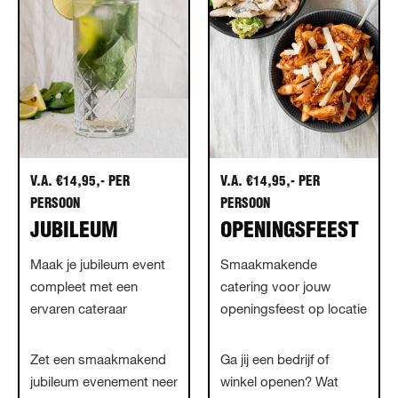
V.A. €14,95,- PER
V.A. €14,95,- PER
PERSOON
PERSOON
JUBILEUM
OPENINGSFEEST
Maak je jubileum event
Smaakmakende
compleet met een
catering voor jouw
ervaren cateraar
openingsfeest op locatie
Zet een smaakmakend
Ga jij een bedrijf of
jubileum evenement neer
winkel openen? Wat