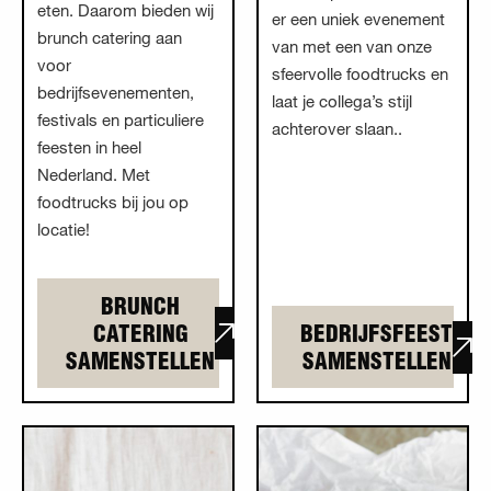
eten. Daarom bieden wij
er een uniek evenement
brunch catering aan
van met een van onze
voor
sfeervolle foodtrucks en
bedrijfsevenementen,
laat je collega’s stijl
festivals en particuliere
achterover slaan..
feesten in heel
Nederland. Met
foodtrucks bij jou op
locatie!
BRUNCH
CATERING
BEDRIJFSFEEST
SAMENSTELLEN
SAMENSTELLEN
Lees meer overReceptie
Lees meer
overNetwerkbijeenkomst