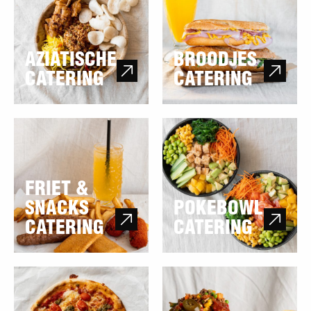
AZIATISCHE
BROODJES
CATERING
CATERING
Lees meer over Friet &
Lees meer over Pokebowl
Snacks Catering
catering
FRIET &
SNACKS
POKEBOWL
CATERING
CATERING
Lees meer over Italiaanse
Lees meer over Mexicaanse
catering
catering