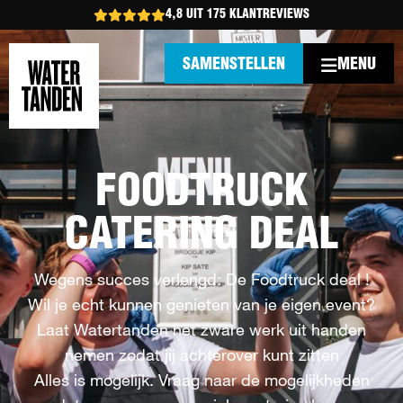
4,8 UIT 175 KLANTREVIEWS
MENU
SAMENSTELLEN
FOODTRUCK
CATERING DEAL
Wegens succes verlengd: De Foodtruck deal !
Wil je echt kunnen genieten van je eigen event?
Laat Watertanden het zware werk uit handen
nemen zodat jij achterover kunt zitten
Alles is mogelijk. Vraag naar de mogelijkheden