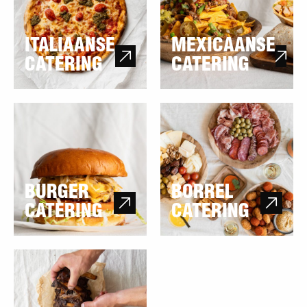
ITALIAANSE
MEXICAANSE
CATERING
CATERING
Lees meer over Burger
Lees meer over borrel
catering
catering
BURGER
BORREL
CATERING
CATERING
Lees meer over BBQ
catering