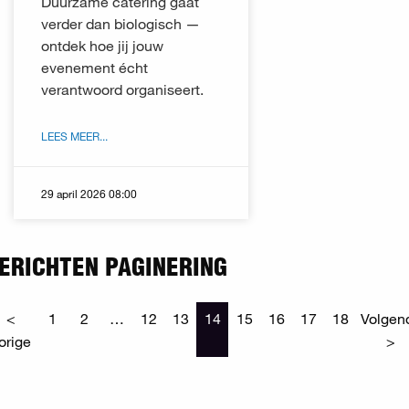
Duurzame catering gaat
verder dan biologisch —
ontdek hoe jij jouw
evenement écht
verantwoord organiseert.
LEES MEER...
29 april 2026 08:00
ERICHTEN PAGINERING
<
1
2
…
12
13
14
15
16
17
18
Volgen
orige
>