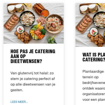
HOE PAS JE CATERING
WAT IS PL
AAN OP
CATERING
DIEETWENSEN?
Plantaardige 
Van glutenvrij tot halal: zo
terrein op
stem je catering perfect af
bedrijfseve
op alle dieetwensen van je
ontdek waar
gasten.
organisatore
voor een pla
LEES MEER...