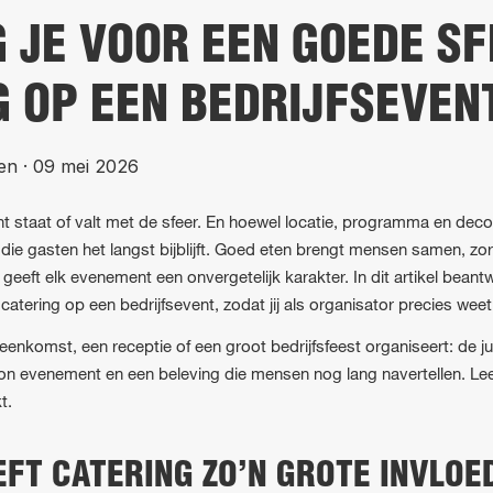
G JE VOOR EEN GOEDE S
G OP EEN BEDRIJFSEVEN
en
·
09 mei 2026
t staat of valt met de sfeer. En hoewel locatie, programma en decor
 die gasten het langst bijblijft. Goed eten brengt mensen samen, zo
eft elk evenement een onvergetelijk karakter. In dit artikel bean
catering op een bedrijfsevent, zodat jij als organisator precies weet
eenkomst, een receptie of een groot bedrijfsfeest organiseert: de j
on evenement en een beleving die mensen nog lang navertellen. Le
t.
T CATERING ZO’N GROTE INVLOE