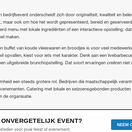
 bedrijfsevent onderscheidt zich door originaliteit, kwaliteit en belev
t, maar ook om hoe het wordt gepresenteerd, bereid en geserveerd.
erd menu met lokale ingrediënten of een interactieve opstelling: dat
el maken.
n buffet van koude vleeswaren en broodjes is voor veel medewerke
il opvallen, kiest voor iets met karakter. Denk aan een livebarbecue
en uitgebreide brunchopstelling. Dat soort ervaringen creëren niet 
mheid een steeds grotere rol. Bedrijven die maatschappelijk veran
 evenementen. Catering met lokale en seizoensgebonden producten s
n de organisatie.
N ONVERGETELIJK EVENT?
NEEM 
kheden voor jouw feest of evenement.