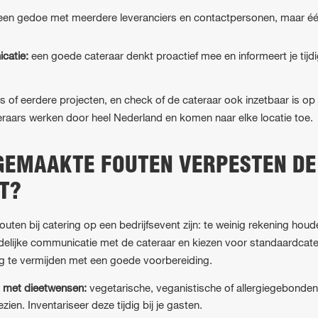
en gedoe met meerdere leveranciers en contactpersonen, maar één 
catie:
een goede cateraar denkt proactief mee en informeert je tijdi
ies of eerdere projecten, en check of de cateraar ook inzetbaar is o
aars werken door heel Nederland en komen naar elke locatie toe.
GEMAAKTE FOUTEN VERPESTEN DE
T?
en bij catering op een bedrijfsevent zijn: te weinig rekening hou
delijke communicatie met de cateraar en kiezen voor standaardcate
ig te vermijden met een goede voorbereiding.
 met dieetwensen:
vegetarische, veganistische of allergiegebond
ien. Inventariseer deze tijdig bij je gasten.