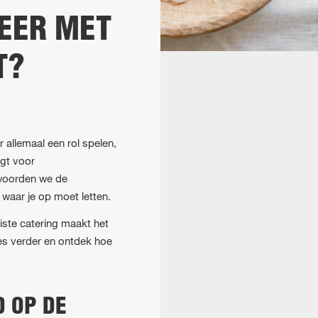
FEER MET
T?
 allemaal een rol spelen,
rgt voor
twoorden we de
 waar je op moet letten.
uiste catering maakt het
es verder en ontdek hoe
D OP DE