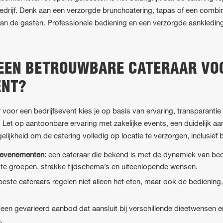
t bedrijf. Denk aan een verzorgde brunchcatering, tapas of een combi
it van de gasten. Professionele bediening en een verzorgde aankledi
 EEN BETROUWBARE CATERAAR VO
ENT?
voor een bedrijfsevent kies je op basis van ervaring, transparant
. Let op aantoonbare ervaring met zakelijke events, een duidelijk a
ijkheid om de catering volledig op locatie te verzorgen, inclusief b
e evenementen:
een cateraar die bekend is met de dynamiek van bedr
e groepen, strakke tijdschema’s en uiteenlopende wensen.
este cateraars regelen niet alleen het eten, maar ook de bediening,
een gevarieerd aanbod dat aansluit bij verschillende dieetwensen e
.