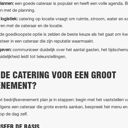
plannen:
een goede cateraar is populair en heeft een volle agenda. B
n met de planning.
logistiek:
catering op locatie vraagt om ruimte, stroom, water en 
en met de cateraar en de locatie.
de goedkoopste optie is zelden de beste keuze als het gaat om kwal
teer in een cateraar die zijn reputatie waarmaakt.
geven:
communiceer duidelijk over het aantal gasten, het tijdschema
elijkheid leidt tot teleurstellingen.
 DE CATERING VOOR EEN GROOT
ENEMENT?
t bedrijfsevenement plan je in stappen: begin met het vaststellen v
olgens een cateraar die grote events aankan, bespreek het menu en d
 op de dag zelf.
ISEER DE BASIS