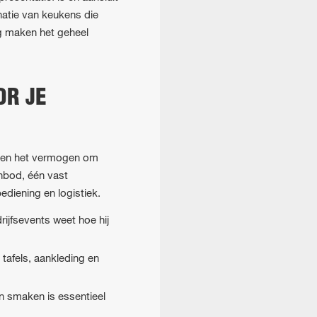
natie van keukens die
ng maken het geheel
OR JE
ie en het vermogen om
anbod, één vast
ediening en logistiek.
ijfsevents weet hoe hij
 tafels, aankleding en
n smaken is essentieel