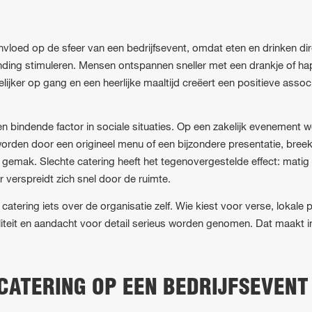
invloed op de sfeer van een bedrijfsevent, omdat eten en drinken di
inding stimuleren. Mensen ontspannen sneller met een drankje of hap
ker op gang en een heerlijke maaltijd creëert een positieve associ
n bindende factor in sociale situaties. Op een zakelijk evenement we
rden door een origineel menu of een bijzondere presentatie, breekt 
emak. Slechte catering heeft het tegenovergestelde effect: matig 
 verspreidt zich snel door de ruimte.
tering iets over de organisatie zelf. Wie kiest voor verse, lokale 
liteit en aandacht voor detail serieus worden genomen. Dat maakt i
CATERING OP EEN BEDRIJFSEVENT