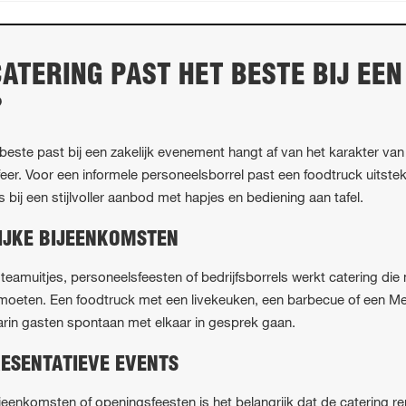
ATERING PAST HET BESTE BIJ EEN
?
beste past bij een zakelijk evenement hangt af van het karakter van 
er. Voor een informele personeelsborrel past een foodtruck uitsteke
 bij een stijlvoller aanbod met hapjes en bediening aan tafel.
IJKE BIJEENKOMSTEN
s teamuitjes, personeelsfeesten of bedrijfsborrels werkt catering di
moeten. Een foodtruck met een livekeuken, een barbecue of een Me
arin gasten spontaan met elkaar in gesprek gaan.
ESENTATIEVE EVENTS
eenkomsten of openingsfeesten is het belangrijk dat de catering rep