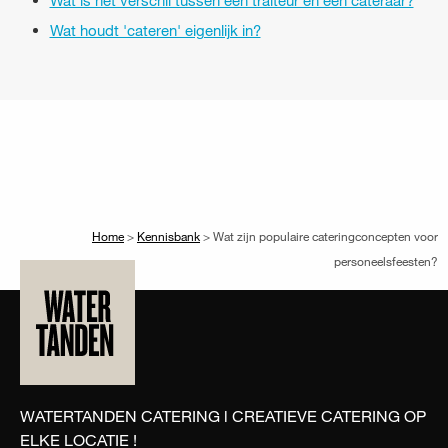
Wat is het verschil tussen een traiteur en een cateraar?
Wat houdt 'cateren' eigenlijk in?
Home
>
Kennisbank
>
Wat zijn populaire cateringconcepten voor
personeelsfeesten?
WATERTANDEN CATERING l CREATIEVE CATERING OP
ELKE LOCATIE !