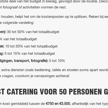
ste deel van het budget in beslag, gevolgd door de locatie. Decorat
n fotograaf of activiteiten vormen de rest.
 houden, helpt het om de kostenposten op te splitsen. Reken bij e
e volgende verdeling:
en):
35 tot 50% van het totaalbudget
% van het totaalbudget
ek:
10 tot 20% van het totaalbudget
ng:
5 tot 15% van het totaalbudget
gingen, transport, fotografie):
5 tot 10%
 extra diensten zoals bediening, tafels en stoelen soms apart wo
te vragen, voorkom je verrassingen achteraf.
ST CATERING VOOR 50 PERSONEN 
en kost gemiddeld tussen de
€750 en €3.500
, afhankelijk van het typ