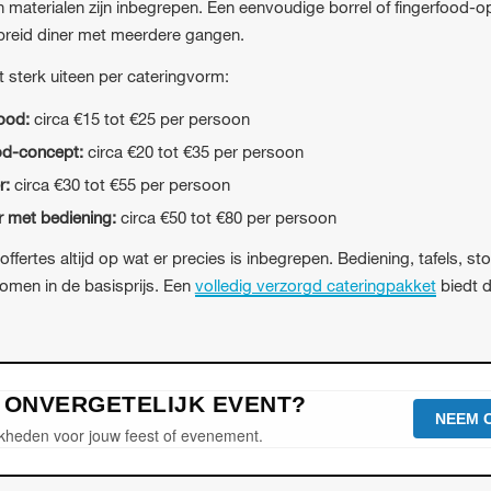
 materialen zijn inbegrepen. Een eenvoudige borrel of fingerfood-opz
breid diner met meerdere gangen.
t sterk uiteen per cateringvorm:
food:
circa €15 tot €25 per persoon
od-concept:
circa €20 tot €35 per persoon
r:
circa €30 tot €55 per persoon
r met bediening:
circa €50 tot €80 per persoon
 offertes altijd op wat er precies is inbegrepen. Bediening, tafels, s
omen in de basisprijs. Een
volledig verzorgd cateringpakket
biedt d
N ONVERGETELIJK EVENT?
NEEM 
kheden voor jouw feest of evenement.