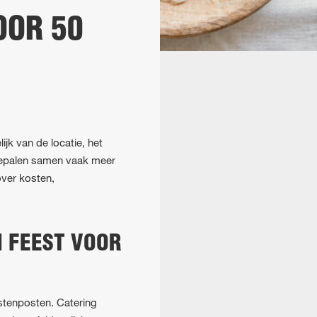
OOR 50
lijk van de locatie, het
e bepalen samen vaak meer
over kosten,
N FEEST VOOR
ostenposten. Catering