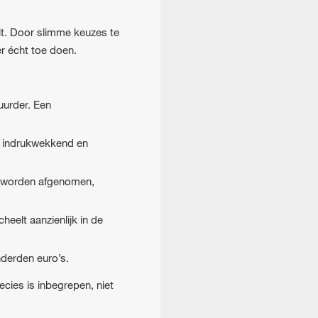
it. Door slimme keuzes te
r écht toe doen.
uurder. Een
zo indrukwekkend en
er worden afgenomen,
eelt aanzienlijk in de
nderden euro’s.
cies is inbegrepen, niet