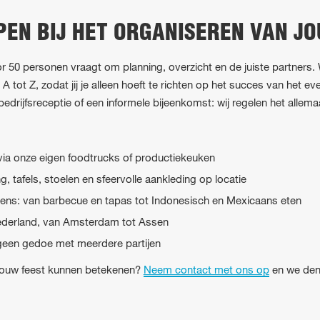
PEN BIJ HET ORGANISEREN VAN J
r 50 personen vraagt om planning, overzicht en de juiste partners.
A tot Z, zodat jij je alleen hoeft te richten op het succes van het e
drijfsreceptie of een informele bijeenkomst: wij regelen het allemaa
 via onze eigen foodtrucks of productiekeuken
g, tafels, stoelen en sfeervolle aankleding op locatie
kens: van barbecue en tapas tot Indonesisch en Mexicaans eten
Nederland, van Amsterdam tot Assen
geen gedoe met meerdere partijen
r jouw feest kunnen betekenen?
Neem contact met ons op
en we denk