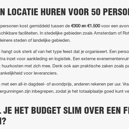
N LOCATIE HUREN VOOR 50 PERS
0 personen kost gemiddeld tussen de
€300 en €1.500
voor een avond
schikbare faciliteiten. In stedelijke gebieden zoals Amsterdam of Ro
einere steden of landelijke gebieden.
 hangt ook sterk af van het type feest dat je organiseert. Een pers
tra inzet voor aankleding en logistiek. Een externe evenementenruim
huurkosten met zich mee. Denk ook aan praktische zaken zoals pa
gankelijkheid voor leveranciers.
et een all-in dagdeel- of avondprijs, anderen rekenen per uur. Vra
ergunningen zijn inbegrepen, zodat je het totaalplaatje goed kunt ve
 JE HET BUDGET SLIM OVER EEN 
N?