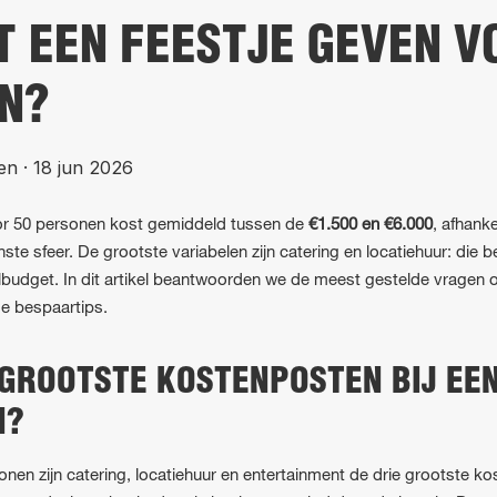
T EEN FEESTJE GEVEN V
N?
en
·
18 jun 2026
or 50 personen kost gemiddeld tussen de
€1.500 en €6.000
, afhanke
ste sfeer. De grootste variabelen zijn catering en locatiehuur: di
albudget. In dit artikel beantwoorden we de meest gestelde vragen 
e bespaartips.
 GROOTSTE KOSTENPOSTEN BIJ EE
N?
sonen zijn catering, locatiehuur en entertainment de drie grootste k