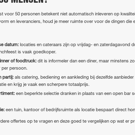
 50 MENSEN?
t voor 50 personen betekent niet automatisch inleveren op kwalite
vorm en leveranciers, houd je meer ruimte over voor de dingen die e
se datum:
locaties en cateraars zijn op vrijdag- en zaterdagavond d
nchfeest is vaak goedkoper.
nner of foodtruck:
dit is informeler dan een diner, maar minstens 
 per persoon.
 partij:
als catering, bediening en aankleding bij dezelfde aanbied
ie en krijg je vaak een scherpere totaalprijs.
timent:
een beperkte selectie dranken in plaats van een open bar sch
ie:
een tuin, kantoor of bedrijfsruimte als locatie bespaart direct ho
ere offertes op te vragen en deze goed te vergelijken op wat er pre