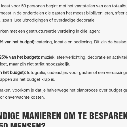
feest voor 50 personen begint met het vaststellen van een totaalb
t meest in de onderdelen die gasten het meest bijblijven: eten, sfeer
, zoals luxe uitnodigingen of overdadige decoratie.
ken met een gestructureerde verdeling in drie lagen:
% van het budget):
catering, locatie en bediening. Dit zijn de basi
.
 25% van het budget):
muziek, sfeerverlichting, decoratie en activit
et, maar zijn niet strikt noodzakelijk.
n het budget):
fotografie, cadeautjes voor gasten of een verrassings
appen als het budget krap is.
aken, voorkom je dat je halverwege het planproces over budget gaa
oor onverwachte kosten.
NDIGE MANIEREN OM TE BESPAREN