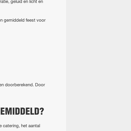
ie, geluid en licht en
en gemiddeld feest voor
rden doorberekend. Door
GEMIDDELD?
e catering, het aantal