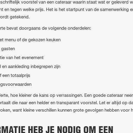
 schriftelijk voorstel van een cateraar waarin staat wat er geleverd 
en tegen welke prijs. Het is het startpunt van de samenwerking en
wordt getekend.
ferte bevat doorgaans de volgende onderdelen:
het menu of de gekozen keuken
n gasten
atie van het evenement
l en aankleding inbegrepen zijn
 een totaalprijs
ingsvoorwaarden
ferte, hoe kleiner de kans op verrassingen. Een goede cateraar nee
aalt die naar een helder en transparant voorstel. Let er altijd op dat
oken, want kleine verschillen kunnen grote gevolgen hebben voor he
MATIE HEB JE NODIG OM EEN