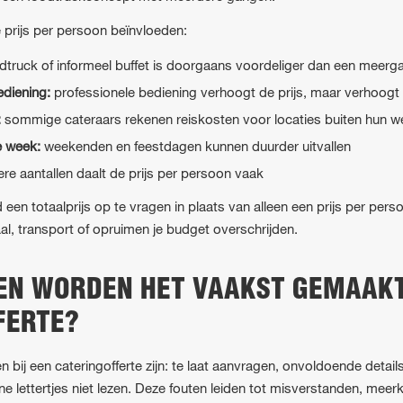
e prijs per persoon beïnvloeden:
dtruck of informeel buffet is doorgaans voordeliger dan een meerg
bediening:
professionele bediening verhoogt de prijs, maar verhoogt
:
sommige cateraars rekenen reiskosten voor locaties buiten hun 
e week:
weekenden en feestdagen kunnen duurder uitvallen
ere aantallen daalt de prijs per persoon vaak
d een totaalprijs op te vragen in plaats van alleen een prijs per per
al, transport of opruimen je budget overschrijden.
EN WORDEN HET VAAKST GEMAAKT
FERTE?
bij een cateringofferte zijn: te laat aanvragen, onvoldoende detai
eine lettertjes niet lezen. Deze fouten leiden tot misverstanden, meerk