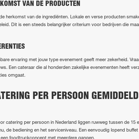
RKOMST VAN DE PRODUCTEN
naar de herkomst van de ingrediënten. Lokale en verse producten smak
d. Dit is een steeds belangrijker criterium voor bedrijven die ma
ERENTIES
bare ervaring met jouw type evenement geeft meer zekerheid. Vraa
ews. Een cateraar die al honderden zakelijke evenementen heeft ver
ties omgaat.
TERING PER PERSOON GEMIDDELD
r catering per persoon in Nederland liggen ruwweg tussen de 15 en
nu, de bediening en het serviceniveau. Een eenvoudig lopend buffet
of een foodtruckconcept met meerdere gangen.