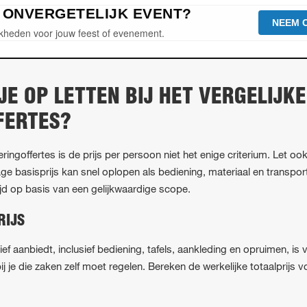
N ONVERGETELIJK EVENT?
NEEM 
kheden voor jouw feest of evenement.
E OP LETTEN BIJ HET VERGELIJK
FERTES?
teringoffertes is de prijs per persoon niet het enige criterium. Let oo
age basisprijs kan snel oplopen als bediening, materiaal en transpo
tijd op basis van een gelijkwaardige scope.
RIJS
usief aanbiedt, inclusief bediening, tafels, aankleding en opruimen, i
 je die zaken zelf moet regelen. Bereken de werkelijke totaalprijs 