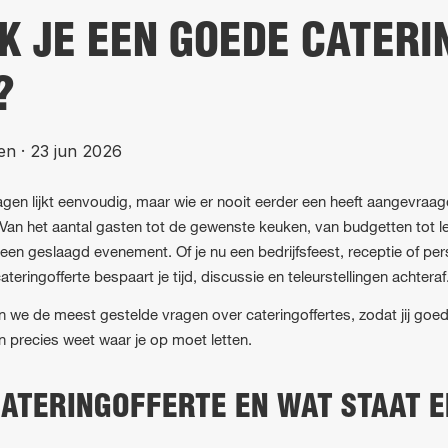
K JE EEN GOEDE CATERI
?
en
·
23 jun 2026
agen lijkt eenvoudig, maar wie er nooit eerder een heeft aangevraag
 Van het aantal gasten tot de gewenste keuken, van budgetten tot l
r een geslaagd evenement. Of je nu een bedrijfsfeest, receptie of p
teringofferte bespaart je tijd, discussie en teleurstellingen achteraf
en we de meest gestelde vragen over cateringoffertes, zodat jij goe
n precies weet waar je op moet letten.
CATERINGOFFERTE EN WAT STAAT E