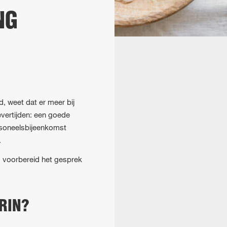
NG
d, weet dat er meer bij
evertijden: een goede
ersoneelsbijeenkomst
.
d voorbereid het gesprek
RIN?