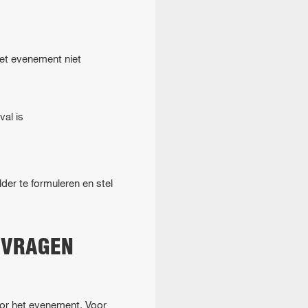
het evenement niet
val is
der te formuleren en stel
NVRAGEN
oor het evenement. Voor