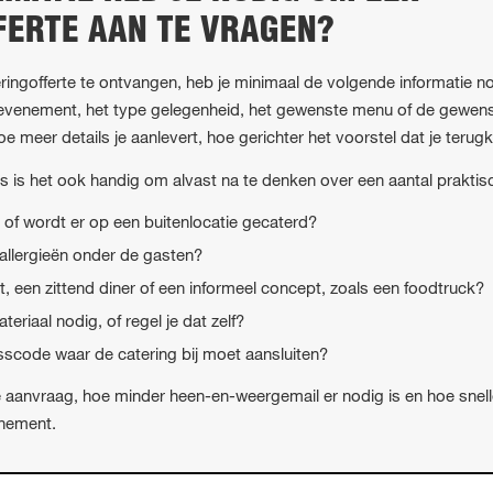
FERTE AAN TE VRAGEN?
ngofferte te ontvangen, heb je minimaal de volgende informatie no
 evenement, het type gelegenheid, het gewenste menu of de gewen
e meer details je aanlevert, hoe gerichter het voorstel dat je terugkr
 is het ook handig om alvast na te denken over een aantal praktis
e, of wordt er op een buitenlocatie gecaterd?
 allergieën onder de gasten?
et, een zittend diner of een informeel concept, zoals een foodtruck?
eriaal nodig, of regel je dat zelf?
sscode waar de catering bij moet aansluiten?
je aanvraag, hoe minder heen-en-weergemail er nodig is en hoe snell
enement.